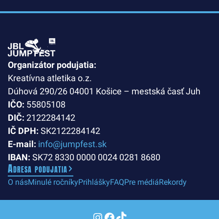
Organizátor podujatia:
Kreatívna atletika o.z.
Dúhová 290/26 04001 Košice – mestská časť Juh
IČO:
55805108
DIČ:
2122284142
IČ DPH:
SK2122284142
E-mail:
info@jumpfest.sk
IBAN:
SK72 8330 0000 0024 0281 8680
Adresa podujatia
O nás
Minulé ročníky
Prihlášky
FAQ
Pre médiá
Rekordy
Instagram
Facebook
TikTok