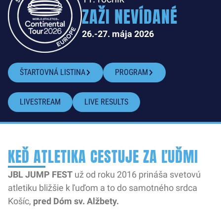
ZAŽI NEVÍDANÉ
26.-27. mája 2026
ŠTARTOVNÁ LISTINA
PROGRAM
LIVESTREAM
LIVE RESULTS
KEĎ ATLETIKA CESTUJE ZA ĽUĎMI
JBL JUMP FEST
už od roku 2016 prináša svetovú
atletiku bližšie k ľuďom a to do samotného srdca
Košíc,
pred Dóm sv. Alžbety.