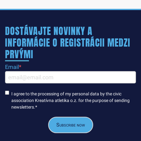
DOSTÁVAJTE NOVINKY A
INFORMÁCIE O REGISTRÁCII MEDZI
PRVÝMI
Email
*
Consent
*
I agree to the processing of my personal data by the civic
association Kreatívna atletika o.z. for the purpose of sending
newsletters.
*