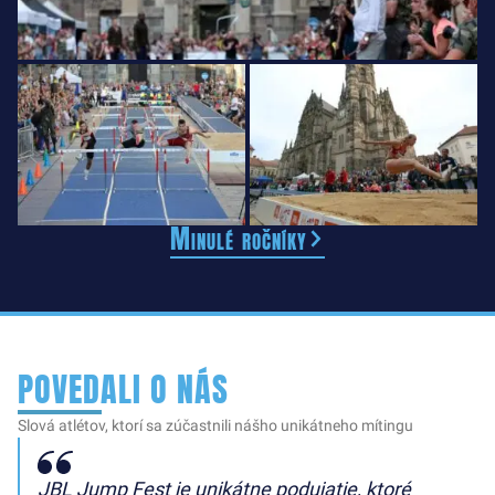
Minulé ročníky
POVEDALI O NÁS
Slová atlétov, ktorí sa zúčastnili nášho unikátneho mítingu
JBL Jump Fest je unikátne podujatie, ktoré