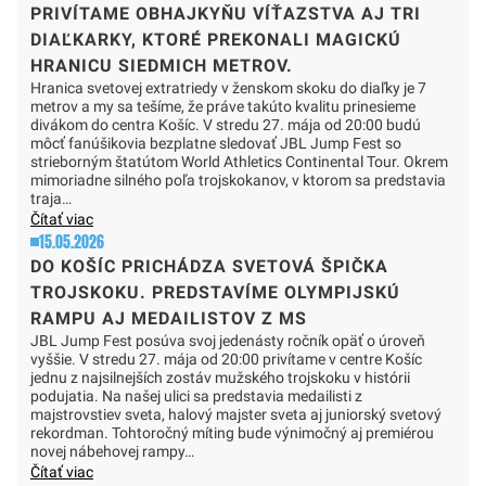
PRIVÍTAME OBHAJKYŇU VÍŤAZSTVA AJ TRI
DIAĽKARKY, KTORÉ PREKONALI MAGICKÚ
HRANICU SIEDMICH METROV.
Hranica svetovej extratriedy v ženskom skoku do diaľky je 7
metrov a my sa tešíme, že práve takúto kvalitu prinesieme
divákom do centra Košíc. V stredu 27. mája od 20:00 budú
môcť fanúšikovia bezplatne sledovať JBL Jump Fest so
strieborným štatútom World Athletics Continental Tour. Okrem
mimoriadne silného poľa trojskokanov, v ktorom sa predstavia
traja…
Čítať viac
15.05.2026
DO KOŠÍC PRICHÁDZA SVETOVÁ ŠPIČKA
TROJSKOKU. PREDSTAVÍME OLYMPIJSKÚ
RAMPU AJ MEDAILISTOV Z MS
JBL Jump Fest posúva svoj jedenásty ročník opäť o úroveň
vyššie. V stredu 27. mája od 20:00 privítame v centre Košíc
jednu z najsilnejších zostáv mužského trojskoku v histórii
podujatia. Na našej ulici sa predstavia medailisti z
majstrovstiev sveta, halový majster sveta aj juniorský svetový
rekordman. Tohtoročný míting bude výnimočný aj premiérou
novej nábehovej rampy…
Čítať viac