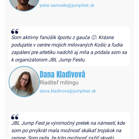
peter.samuelis@jumpfest.sk
Som aktívny fanúšik športu z gauča 🙂. Krásne
podujatie v centre mojich milovaných Košíc a ľudia
zapálení pre atletiku nadchli aj mňa a pridala som sa
k organizátorom JBL Jump Festu.
Dana Kladivová
Riaditeľ mítingu
dana.kladivova@jumpfest.sk
JBL Jump Fest je výnimočný pretek na námestí, kde
som po prvýkrát mala možnosť skákať trojskok na
rampe. Som rada, že túto možnosť zažiť skvelú