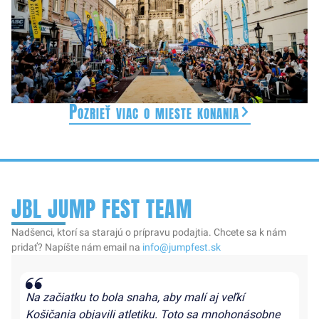
Pozrieť viac o mieste konania
JBL JUMP FEST TEAM
Nadšenci, ktorí sa starajú o prípravu podajtia. Chcete sa k nám
pridať? Napíšte nám email na
info@jumpfest.sk
Na začiatku to bola snaha, aby malí aj veľkí
Košičania objavili atletiku. Toto sa mnohonásobne