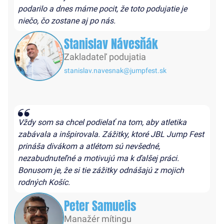
podarilo a dnes máme pocit, že toto podujatie je
niečo, čo zostane aj po nás.
Stanislav Návesňák
Zakladateľ podujatia
stanislav.navesnak@jumpfest.sk
Vždy som sa chcel podielať na tom, aby atletika
zabávala a inšpirovala. Zážitky, ktoré JBL Jump Fest
prináša divákom a atlétom sú nevšedné,
nezabudnuteľné a motivujú ma k ďalšej práci.
Bonusom je, že si tie zážitky odnášajú z mojich
rodných Košíc.
Peter Samuelis
Manažér mítingu