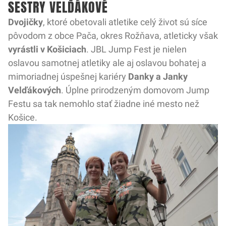
SESTRY VELĎÁKOVÉ
Dvojičky
, ktoré obetovali atletike celý život sú síce
pôvodom z obce Pača, okres Rožňava, atleticky však
vyrástli v Košiciach
. JBL Jump Fest je nielen
oslavou samotnej atletiky ale aj oslavou bohatej a
mimoriadnej úspešnej kariéry
Danky a Janky
Velďákových
. Úplne prirodzeným domovom Jump
Festu sa tak nemohlo stať žiadne iné mesto než
Košice.