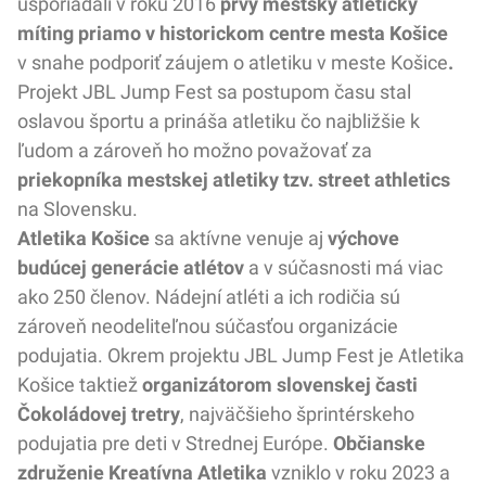
usporiadali v roku 2016
prvý mestský atletický
míting priamo v historickom centre mesta Košice
v snahe podporiť záujem o atletiku v meste Košice
.
Projekt JBL Jump Fest sa postupom času stal
oslavou športu a prináša atletiku čo najbližšie k
ľudom a zároveň ho možno považovať za
priekopníka mestskej atletiky tzv. street athletics
na Slovensku.
Atletika Košice
sa aktívne venuje aj
výchove
budúcej generácie atlétov
a v súčasnosti má viac
ako 250 členov. Nádejní atléti a ich rodičia sú
zároveň neodeliteľnou súčasťou organizácie
podujatia. Okrem projektu JBL Jump Fest je Atletika
Košice taktiež
organizátorom slovenskej časti
Čokoládovej tretry
, najväčšieho šprintérskeho
podujatia pre deti v Strednej Európe.
Občianske
združenie Kreatívna Atletika
vzniklo v roku 2023 a