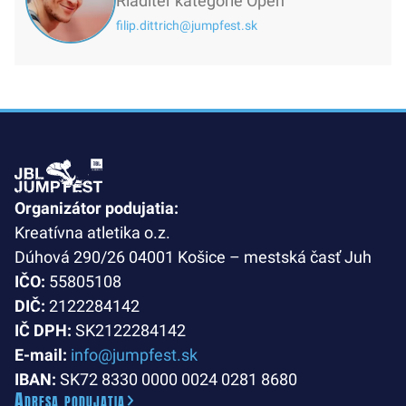
Riaditeľ kategórie Open
filip.dittrich@jumpfest.sk
Organizátor podujatia:
Kreatívna atletika o.z.
Dúhová 290/26 04001 Košice – mestská časť Juh
IČO:
55805108
DIČ:
2122284142
IČ DPH:
SK2122284142
E-mail:
info@jumpfest.sk
IBAN:
SK72 8330 0000 0024 0281 8680
Adresa podujatia