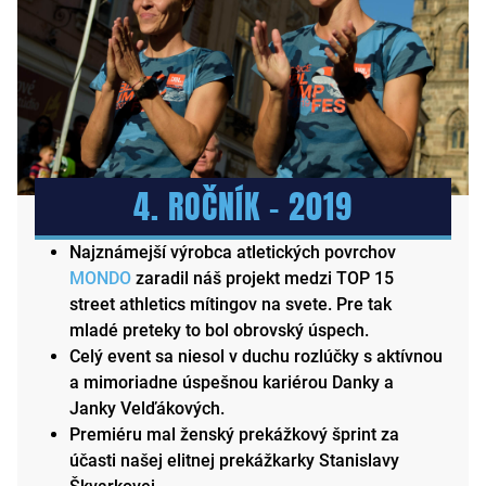
4. ROČNÍK – 2019
Najznámejší výrobca atletických povrchov
MONDO
zaradil náš projekt medzi TOP 15
street athletics mítingov na svete. Pre tak
mladé preteky to bol obrovský úspech.
Celý event sa niesol v duchu rozlúčky s aktívnou
a mimoriadne úspešnou kariérou Danky a
Janky Velďákových.
Premiéru mal ženský prekážkový šprint za
účasti našej elitnej prekážkarky Stanislavy