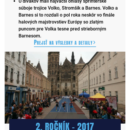
U divákov mali najväčší ohlasy šprintérske
súboje trojice Volko, Stromšík a Barnes. Volko a
Barnes si to rozdali o pol roka neskôr vo finále
halových majstrovstiev Európy so zlatým
puncom pre Volka tesne pred strieborným
Barnesom.
Prejsť na výsledky a detaily
2. ROČNÍK – 2017