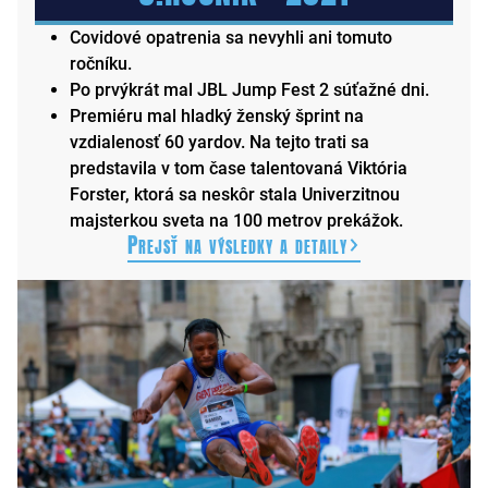
Covidové opatrenia sa nevyhli ani tomuto
ročníku.
Po prvýkrát mal JBL Jump Fest 2 súťažné dni.
Premiéru mal hladký ženský šprint na
vzdialenosť 60 yardov. Na tejto trati sa
predstavila v tom čase talentovaná Viktória
Forster, ktorá sa neskôr stala Univerzitnou
majsterkou sveta na 100 metrov prekážok.
Prejsť na výsledky a detaily