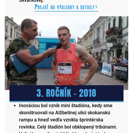
Škvarkovej.
Prejsť na výsledky a detaily
3. ROČNÍK – 2018
Inováciou bol vznik mini štadióna, kedy sme
skonštruovali na Alžbetinej ulici skokanskú
rampu a hneď vedľa vznikla šprintérska
rovinka. Celý štadión bol obklopený tribúnami.