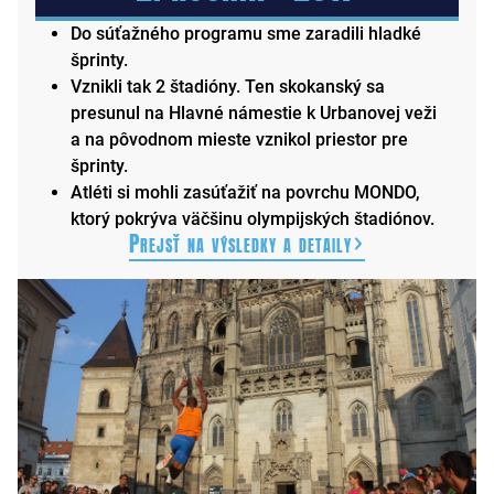
Do súťažného programu sme zaradili hladké
šprinty.
Vznikli tak 2 štadióny. Ten skokanský sa
presunul na Hlavné námestie k Urbanovej veži
a na pôvodnom mieste vznikol priestor pre
šprinty.
Atléti si mohli zasúťažiť na povrchu MONDO,
ktorý pokrýva väčšinu olympijských štadiónov.
Prejsť na výsledky a detaily