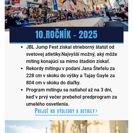
10.ROČNÍK – 2025
JBL Jump Fest získal strieborný štatút od
svetovej atletiky.Najvyšší možný, aký môže
míting konajúci sa mimo štadión získať.
Rekordy mítingu v podaní Jana Štefelu za
228 cm v skoku do výšky a Tajay Gayle za
804 cm v skoku do diaľky.
Program mítingu sa natiahol až na 3 dni,
keď v prvý večer prebehol predprogram za
umelého osvetlenia.
Prejsť na výsledky a detaily