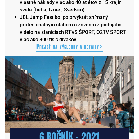
vlastné náklady viac ako 40 atlétov z 15 krajín
sveta (India, Izrael, Švédsko).
JBL Jump Fest bol po prvýkrát snímaný
profesionálnym štábom a záznam z podujatia
videlo na staniciach RTVS ŠPORT, O2TV SPORT
viac ako 800 tisíc divákov.
Prejsť na výsledky a detaily
6.ROČNÍK – 2021