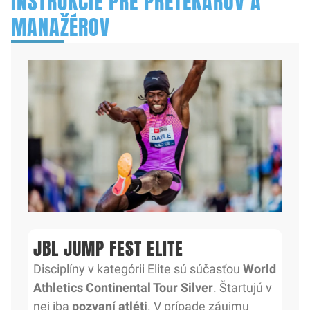
INŠTRUKCIE PRE PRETEKÁROV A
MANAŽÉROV
JBL JUMP FEST ELITE
Disciplíny v kategórii Elite sú súčasťou
World
Athletics Continental Tour Silver
. Štartujú v
nej iba
pozvaní atléti
. V prípade záujmu