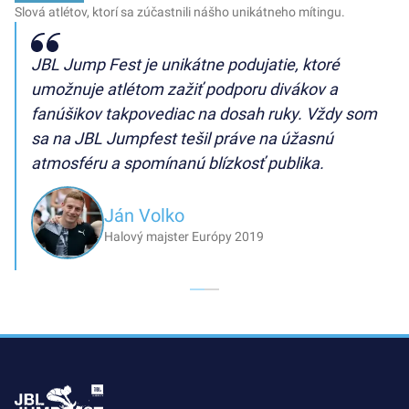
Slová atlétov, ktorí sa zúčastnili nášho unikátneho mítingu.
JBL Jump Fest je unikátne podujatie, ktoré
umožnuje atlétom zažiť podporu divákov a
fanúšikov takpovediac na dosah ruky. Vždy som
sa na JBL Jumpfest tešil práve na úžasnú
atmosféru a spomínanú blízkosť publika.
Ján Volko
Halový majster Európy 2019