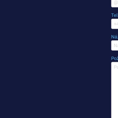
Tel
Ná
Po