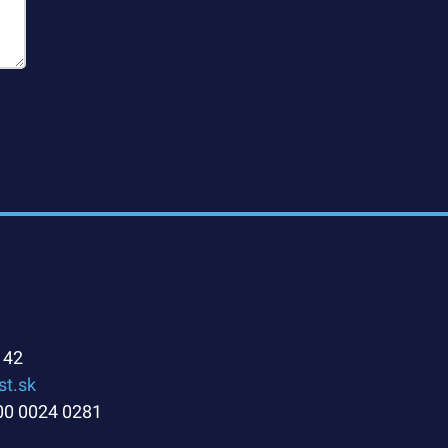
142
st.sk
00 0024 0281