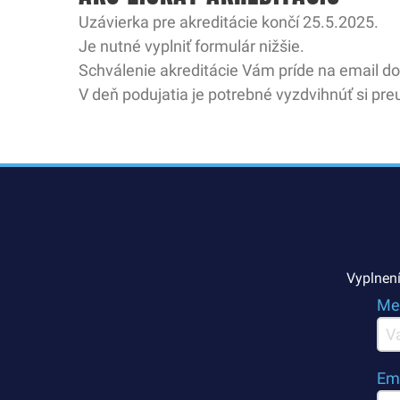
Uzávierka pre akreditácie končí 25.5.2025.
Je nutné vyplniť formulár nižšie.
Schválenie akreditácie Vám príde na email do
V deň podujatia je potrebné vyzdvihnúť si preu
Vyplnení
Men
Em