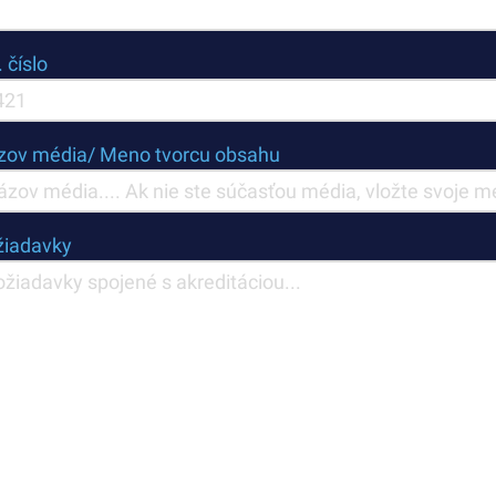
. číslo
zov média/ Meno tvorcu obsahu
žiadavky