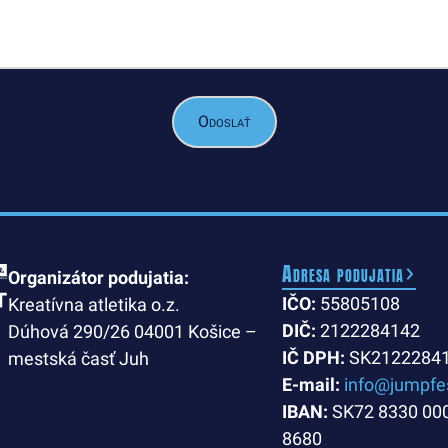
Adresa podujatia
Organizátor podujatia:
IČO:
55805108
Kreatívna atletika o.z.
DIČ:
2122284142
Dúhová 290/26 04001 Košice –
IČ DPH:
SK2122284
mestská časť Juh
E-mail:
info@jumpfe
IBAN:
SK72 8330 00
8680