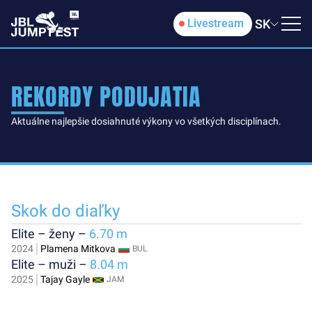
SK
Livestream
REKORDY PODUJATIA
Aktuálne najlepšie dosiahnuté výkony vo všetkých disciplínach.
Skok do diaľky
Elite – ženy –
6.70 m
2024
Plamena Mitkova
BUL
Elite – muži –
8.04 m
2025
Tajay Gayle
JAM