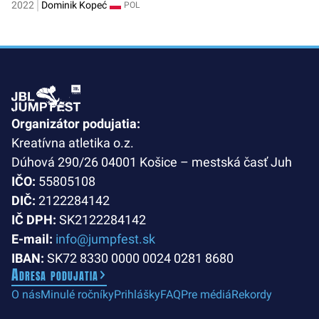
2022
Dominik Kopeć
POL
Organizátor podujatia:
Kreatívna atletika o.z.
Dúhová 290/26 04001 Košice – mestská časť Juh
IČO:
55805108
DIČ:
2122284142
IČ DPH:
SK2122284142
E-mail:
info@jumpfest.sk
IBAN:
SK72 8330 0000 0024 0281 8680
Adresa podujatia
O nás
Minulé ročníky
Prihlášky
FAQ
Pre médiá
Rekordy