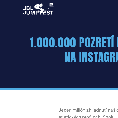
1.000.000 POZRETÍ
NA INSTAGR
Jeden milión zhliadnutí naši
atletických profiloch! Spolu