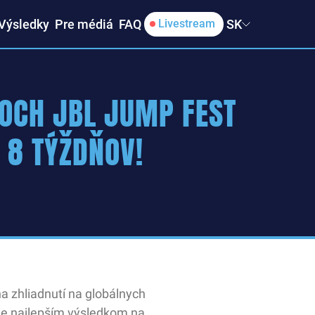
Výsledky
Pre médiá
FAQ
SK
Livestream
LOCH JBL JUMP FEST
 8 TÝŽDŇOV!
na zhliadnutí na globálnych
bne najlepším výsledkom na