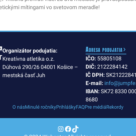
letickými mítingami vo svetovom meradle!
Adresa podujatia
Organizátor podujatia:
IČO:
55805108
Kreatívna atletika o.z.
DIČ:
2122284142
Dúhová 290/26 04001 Košice –
IČ DPH:
SK2122284
mestská časť Juh
E-mail:
info@jumpfe
IBAN:
SK72 8330 00
8680
O nás
Minulé ročníky
Prihlášky
FAQ
Pre médiá
Rekordy
Instagram
Facebook
TikTok