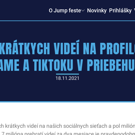
O Jump feste
Novinky
Prihlášky
 KRÁTKYCH VIDEÍ NA PROFI
AME A TIKTOKU V PRIEBEHU
18.11.2021
ch krátkych videí na našich sociálnych sieťach a pol milió
 1,7 milióna prehratí videí za dva mesiace je pravdepodo