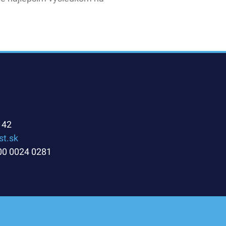
142
st.sk
00 0024 0281