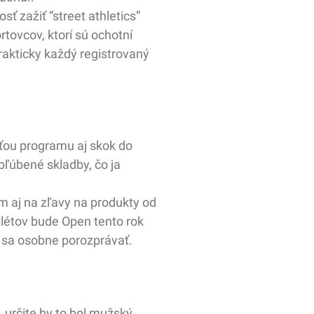
ť zažiť “street athletics”
tovcov, ktorí sú ochotní
rakticky každý registrovaný
ťou programu aj skok do
bľúbené skladby, čo ja
m aj na zľavy na produkty od
létov bude Open tento rok
e sa osobne porozprávať.
 určite by to bol mužský