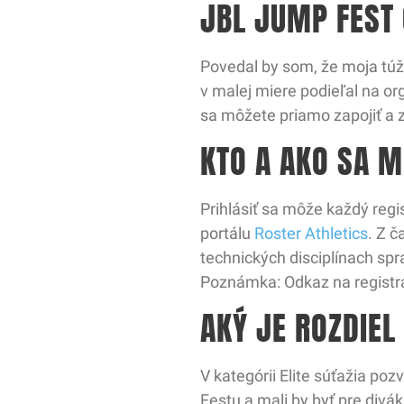
JBL JUMP FEST
Povedal by som, že moja túžb
v malej miere podieľal na or
sa môžete priamo zapojiť a 
KTO A AKO SA M
Prihlásiť sa môže každý regi
portálu
Roster Athletics
. Z 
technických disciplínach spr
Poznámka: Odkaz na registr
AKÝ JE ROZDIEL
V kategórii Elite súťažia po
Festu a mali by byť pre divá