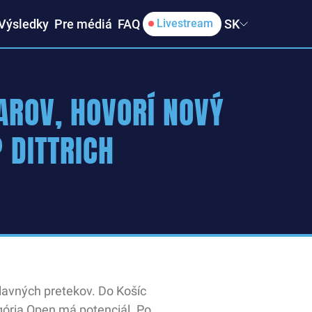
Výsledky
Pre médiá
FAQ
SK
Livestream
IAROV, HOVORÍ NOVÝ
P DITTRICH
lavných pretekov. Do Košíc
egória Open má potenciál. Po