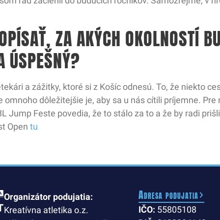
 som rád začlenil do budúcich ročníkov. Samozrejme, v hre
OPÍSAŤ, ZA AKÝCH OKOLNOSTÍ B
ZA ÚSPEŠNÝ?
tekári a zážitky, ktoré si z Košíc odnesú. To, že niekto ce
le omnoho dôležitejšie je, aby sa u nás cítili príjemne. P
 Jump Feste povedia, že to stálo za to a že by radi prišl
st Open
tu
Adresa podujatia
Organizátor podujatia:
IČO:
55805108
Kreatívna atletika o.z.