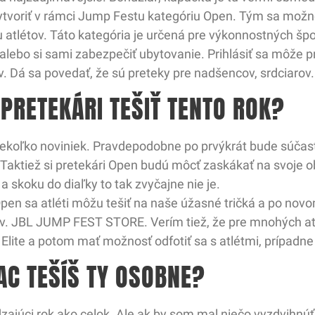
ytvoriť v rámci Jump Festu kategóriu Open. Tým sa možnos
atlétov. Táto kategória je určená pre výkonnostných špor
alebo si sami zabezpečiť ubytovanie. Prihlásiť sa môže p
v. Dá sa povedať, že sú preteky pre nadšencov, srdciarov.
PRETEKÁRI TEŠIŤ TENTO ROK?
ekoľko noviniek. Pravdepodobne po prvýkrát bude súčas
! Taktiež si pretekári Open budú môcť zaskákať na svoje o
a skoku do diaľky to tak zvyčajne nie je.
pen sa atléti môžu tešiť na naše úžasné tričká a po novo
tzv. JBL JUMP FEST STORE. Verím tiež, že pre mnohých at
Elite a potom mať možnosť odfotiť sa s atlétmi, prípadn
AC TEŠÍŠ TY OSOBNE?
ajúci rok ako celok. Ale ak by som mal niečo vyzdvihnúť,