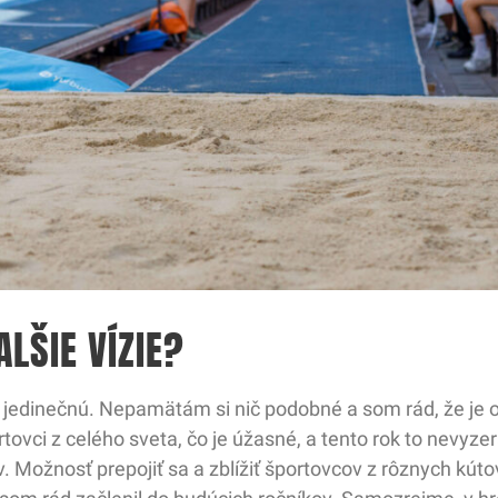
ALŠIE VÍZIE?
edinečnú. Nepamätám si nič podobné a som rád, že je o
rtovci z celého sveta, čo je úžasné, a tento rok to nevyzer
 Možnosť prepojiť sa a zblížiť športovcov z rôznych kútov 