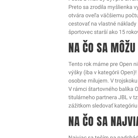
Preto sa zrodila myšlienka v
otvára oveľa väčšiemu počtu 
cestovať na vlastné náklady 
športovec starší ako 15 roko
NA ČO SA MÔŽU 
Tento rok máme pre Open ni
výšky (iba v kategórii Open)
osobne milujem. V trojskoku 
V rámci štartovného balíka O
titulárneho partnera JBL v 
zážitkom sledovať kategóriu 
NA ČO SA NAJVI
Najviac sa teším na nadchádz