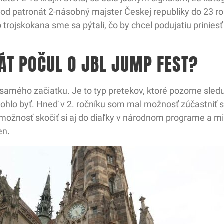
od patronát 2-násobný majster Českej republiky do 23 roko
trojskokana sme sa pýtali, čo by chcel podujatiu priniesť
ÁT POČUL O JBL JUMP FEST?
amého začiatku. Je to typ pretekov, ktoré pozorne sledu
mohlo byť. Hneď v 2. ročníku som mal možnosť zúčastniť s
 možnosť skočiť si aj do diaľky v národnom programe a min
en
.