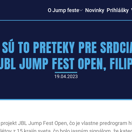
O Jump feste
Novinky
Prihlášky
 SÚ TO PRETEKY PRE SRDC
JBL JUMP FEST OPEN, FILI
19.04.2023
 projekt JBL Jump Fest Open, čo je vlastne predrogram h
tlétov z 15 krajín sveta, čo bolo jasným signálom, že kat