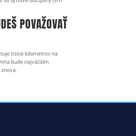
 sú aj nové disciplíny (vrh
UDEŠ POVAŽOVAŤ
stuje tisíce kilometrov na
re mňa bude najväčším
i znova.