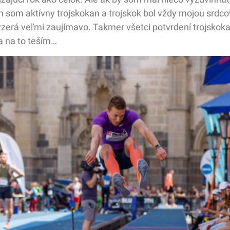
Sám som aktívny trojskokan a trojskok bol vždy mojou srdc
vyzerá veľmi zaujímavo. Takmer všetci potvrdení trojskok
a na to teším…