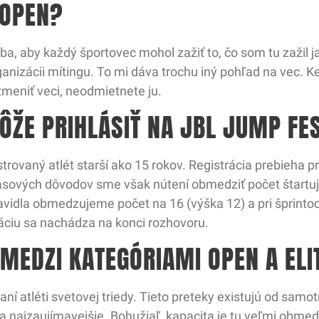
 OPEN?
a, aby každý športovec mohol zažiť to, čo som tu zažil 
ganizácii mítingu. To mi dáva trochu iný pohľad na vec. 
zmeniť veci, neodmietnete ju.
ÔŽE PRIHLÁSIŤ NA JBL JUMP FE
strovaný atlét starší ako 15 rokov. Registrácia prebieha 
časových dôvodov sme však nútení obmedziť počet štartujú
avidla obmedzujeme počet na 16 (výška 12) a pri šprintoc
áciu sa nachádza na konci rozhovoru.
 MEDZI KATEGÓRIAMI OPEN A ELI
zvaní atléti svetovej triedy. Tieto preteky existujú od sa
ka najzaujímavejšie. Bohužiaľ, kapacita je tu veľmi obme