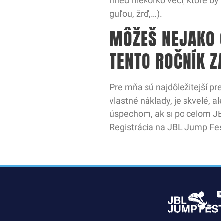
hneď niekoľko vecí, ktoré by
guľou, žrď,…).
MÔŽEŠ NEJAKO 
TENTO ROČNÍK 
Pre mňa sú najdôležitejší pre
vlastné náklady, je skvelé, a
úspechom, ak si po celom JBL
Registrácia na JBL Jump Fe