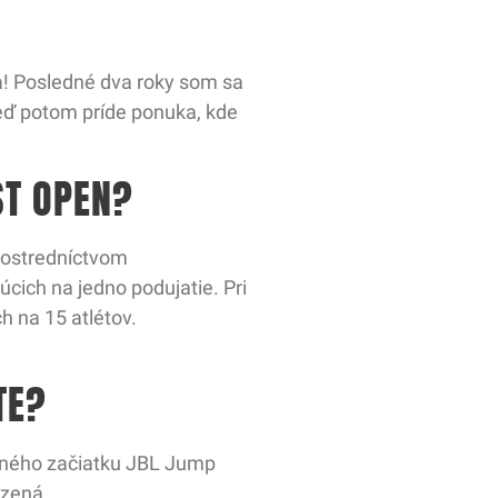
ja! Posledné dva roky som sa
Keď potom príde ponuka, kde
ST OPEN?
prostredníctvom
cich na jedno podujatie. Pri
h na 15 atlétov.
TE?
motného začiatku JBL Jump
dzená..