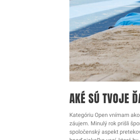
AKÉ SÚ TVOJE Ď
Kategóriu Open vnímam ako j
záujem. Minulý rok prišli špo
spoločenský aspekt pretekov.