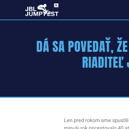
DÁ SA POVEDAŤ, ŽE
RIADITEĽ 
Len pred rokom sme spustili
minulý rok pricestovalo 40 a