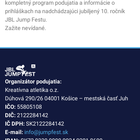
kompletný program podujatia a informácie o
prihláškach na nadchádzajúci jubiljený 10. ročník
JBL Jump Festu.
Zažite nevídané.
Organizátor podujatia:
Kreatívna atletika o.z.
Dúhová 290/26 04001 Košice – mestská časť Juh
IČO:
55805108
DIČ:
2122284142
IČ DPH:
SK2122284142
E-mail:
info@jumpfest.sk