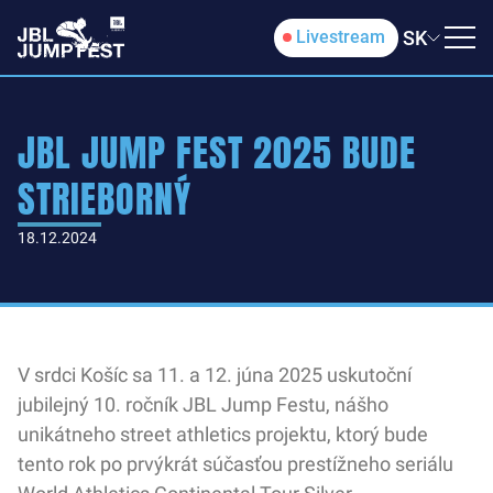
SK
Livestream
JBL JUMP FEST 2025 BUDE
STRIEBORNÝ
18.12.2024
V srdci Košíc sa 11. a 12. júna 2025 uskutoční
jubilejný 10. ročník JBL Jump Festu, nášho
unikátneho street athletics projektu, ktorý bude
tento rok po prvýkrát súčasťou prestížneho seriálu