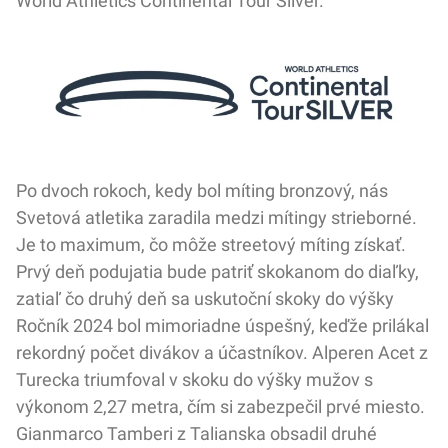
World Athletics Continental Tour Silver.
Po dvoch rokoch, kedy bol míting bronzový, nás
Svetová atletika zaradila medzi mítingy strieborné.
Je to maximum, čo môže streetový míting získať.
Prvý deň podujatia bude patriť skokanom do diaľky,
zatiaľ čo druhý deň sa uskutoční skoky do výšky
Ročník 2024 bol mimoriadne úspešný, keďže prilákal
rekordný počet divákov a účastníkov. Alperen Acet z
Turecka triumfoval v skoku do výšky mužov s
výkonom 2,27 metra, čím si zabezpečil prvé miesto.
Gianmarco Tamberi z Talianska obsadil druhé