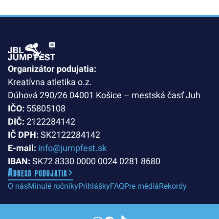
Organizátor podujatia:
Kreatívna atletika o.z.
Dúhová 290/26 04001 Košice – mestská časť Juh
IČO:
55805108
DIČ:
2122284142
IČ DPH:
SK2122284142
E-mail:
info@jumpfest.sk
IBAN:
SK72 8330 0000 0024 0281 8680
Adresa podujatia
O nás
Minulé ročníky
Prihlášky
FAQ
Pre médiá
Rekordy