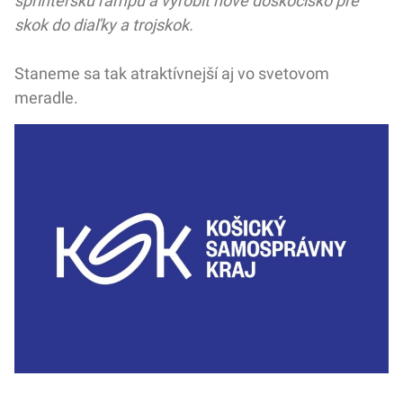
šprintérsku rampu a vyrobiť nové doskočisko pre
skok do diaľky a trojskok.
Staneme sa tak atraktívnejší aj vo svetovom
meradle.