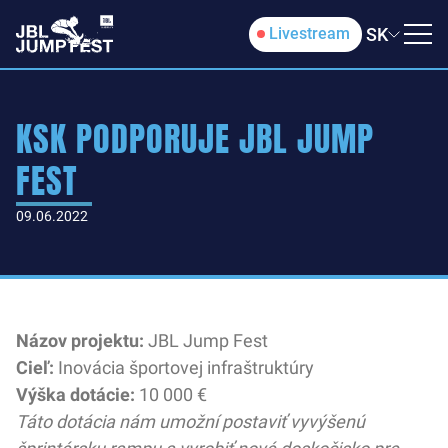
SK
Livestream
KSK PODPORUJE JBL JUMP
FEST
09.06.2022
Názov projektu:
JBL Jump Fest
Cieľ:
Inovácia športovej infraštruktúry
Výška dotácie:
10 000 €
Táto dotácia nám umožní postaviť vyvýšenú