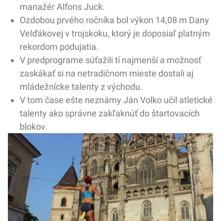
manažér Alfons Juck.
Ozdobou prvého ročníka bol výkon 14,08 m Dany
Velďákovej v trojskoku, ktorý je doposiaľ platným
rekordom podujatia.
V predprograme súťažili tí najmenší a možnosť
zaskákať si na netradičnom mieste dostali aj
mládežnícke talenty z východu.
V tom čase ešte neznámy Ján Volko učil atletické
talenty ako správne zakľaknúť do štartovacích
blokov.