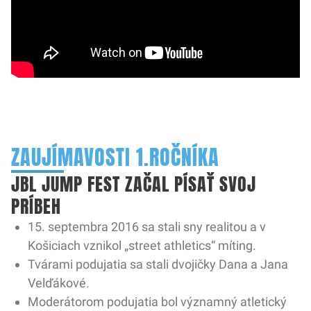
ZAUJÍMAVOSTI 1.ROČNÍKA
JBL JUMP FEST ZAČAL PÍSAŤ SVOJ
PRÍBEH
15. septembra 2016 sa stali sny realitou a v
Košiciach vznikol „street athletics“ míting.
Tvárami podujatia sa stali dvojičky Dana a Jana
Velďákové.
Moderátorom podujatia bol významný atletický