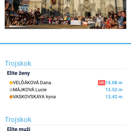
Trojskok
Elite ženy
VELĎÁKOVÁ Dana
14.08 m
MR
MÁJKOVÁ Lucie
13.52 m
VASKOVSKAYA Iryna
13.42 m
Trojskok
Elite muži