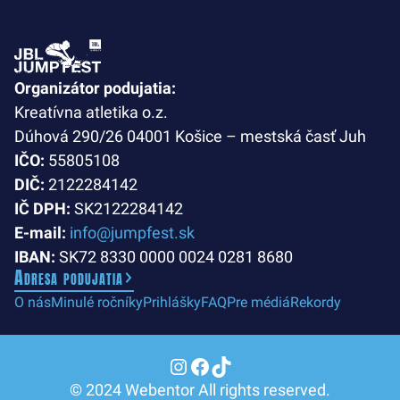
Organizátor podujatia:
Kreatívna atletika o.z.
Dúhová 290/26 04001 Košice – mestská časť Juh
IČO:
55805108
DIČ:
2122284142
IČ DPH:
SK2122284142
E-mail:
info@jumpfest.sk
IBAN:
SK72 8330 0000 0024 0281 8680
Adresa podujatia
O nás
Minulé ročníky
Prihlášky
FAQ
Pre médiá
Rekordy
Instagram
Facebook
TikTok
© 2024 Webentor All rights reserved.