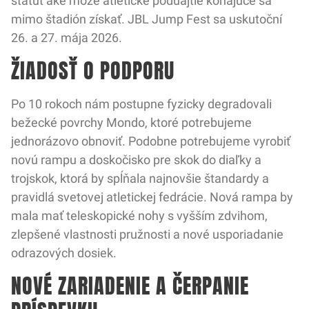
štatút aké môže atletické poduajtie konajúce sa
mimo štadión získať. JBL Jump Fest sa uskutoční
26. a 27. mája 2026.
ŽIADOSŤ O PODPORU
Po 10 rokoch nám postupne fyzicky degradovali
bežecké povrchy Mondo, ktoré potrebujeme
jednorázovo obnoviť. Podobne potrebujeme vyrobiť
novú rampu a doskočisko pre skok do diaľky a
trojskok, ktorá by spĺňala najnovšie štandardy a
pravidlá svetovej atletickej fedrácie. Nová rampa by
mala mať teleskopické nohy s vyšším zdvihom,
zlepšené vlastnosti pružnosti a nové usporiadanie
odrazových dosiek.
NOVÉ ZARIADENIE A ČERPANIE