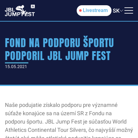
SK
Livestream
FOND NA PODPORU ŠPORTU
PODPORIL JBL JUMP FEST
15.05.2021
Naše podujatie získalo podporu pre významné
súťaže konajúce sa na území SR z Fondu na
podporu športu. JBL Jump Fest je súčasťou World
Athletics Continental Tour Silvers, čo najvyšší možný