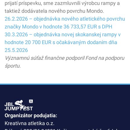
prijatí príspevku, sme zazmluvnili výrobcu rampy a
taktiež dodávatela nového povrchu Mondo.
26.2.2026 – objednávka nového atletického povrchu
značky Mondo v hodnote 36 733,57 EUR s DPH
30.3.2026 – objednávka novej skokanskej rampy v
hodnote 20 700 EUR s očakávaným dodaním dňa
25.5.2026
Významnú súťaž finančne podporil Fond na podporu
športu.
Organizátor podujatia:
Kreatívna atletika o.z.