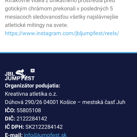
Atraktívne videá z unikátneho prostredia pred
gotickým chrámom prekonali v posledných 5
mesiacoch sledovanosťou všetky najslávnejšie
atletické mítingy na svete.
https://www.instagram.com/jbljumpfest/reels/
Organizátor podujatia:
Kreatívna atletika o.z.
Dúhová 290/26 04001 Košice – mestská časť Juh
IČO:
55805108
DIČ:
2122284142
IČ DPH:
SK2122284142
E-mail:
info@jumpfest.sk