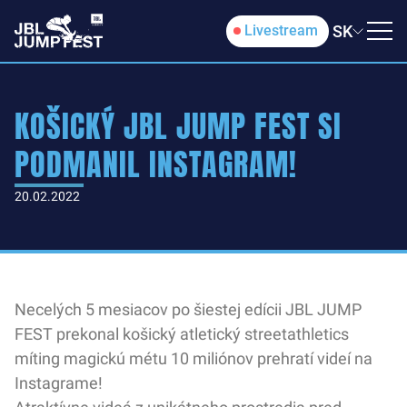
SK
Livestream
KOŠICKÝ JBL JUMP FEST SI
PODMANIL INSTAGRAM!
20.02.2022
Necelých 5 mesiacov po šiestej edícii JBL JUMP
FEST prekonal košický atletický streetathletics
míting magickú métu 10 miliónov prehratí videí na
Instagrame!