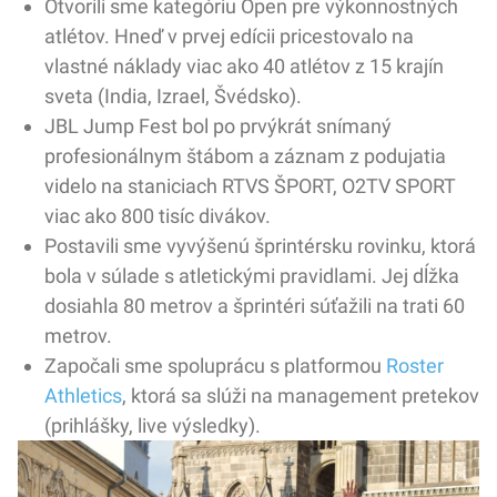
Otvorili sme kategóriu Open pre výkonnostných
atlétov. Hneď v prvej edícii pricestovalo na
vlastné náklady viac ako 40 atlétov z 15 krajín
sveta (India, Izrael, Švédsko).
JBL Jump Fest bol po prvýkrát snímaný
profesionálnym štábom a záznam z podujatia
videlo na staniciach RTVS ŠPORT, O2TV SPORT
viac ako 800 tisíc divákov.
Postavili sme vyvýšenú šprintérsku rovinku, ktorá
bola v súlade s atletickými pravidlami. Jej dĺžka
dosiahla 80 metrov a šprintéri súťažili na trati 60
metrov.
Započali sme spoluprácu s platformou
Roster
Athletics
, ktorá sa slúži na management pretekov
(prihlášky, live výsledky).