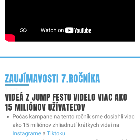
ZAUJÍMAVOSTI 7.ROČNÍKA
7. ročník
VIDEÁ Z JUMP FESTU VIDELO VIAC AKO
15 MILIÓNOV UŽÍVATEĽOV
Počas kampane na tento ročník sme dosiahli viac
ako 15 miliónov zhliadnutí krátkych videí na
Instagrame
a
Tiktoku
.