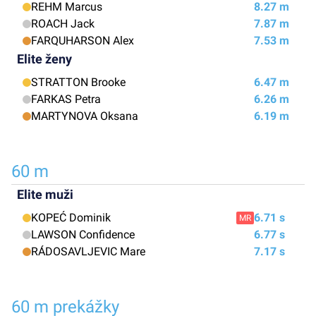
REHM Marcus
8.27 m
ROACH Jack
7.87 m
FARQUHARSON Alex
7.53 m
Elite ženy
STRATTON Brooke
6.47 m
FARKAS Petra
6.26 m
MARTYNOVA Oksana
6.19 m
60 m
Elite muži
KOPEĆ Dominik
6.71 s
MR
LAWSON Confidence
6.77 s
RÁDOSAVLJEVIC Mare
7.17 s
60 m prekážky