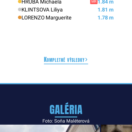
HRUBÁ Michaela
1.84 m
MR
KLINTSOVA Liliya
1.81 m
LORENZO Marguerite
1.78 m
Kompletné výsledky
GALÉRIA
Foto: Soňa Maléterová