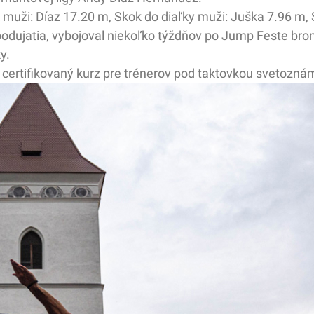
 muži: Díaz 17.20 m, Skok do diaľky muži: Juška 7.96 m, 
podujatia, vybojoval niekoľko týždňov po Jump Feste bro
ky.
ertifikovaný kurz pre trénerov pod taktovkou svetozná