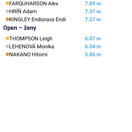
FARQUHARSON Alex
7.89 m
HRÍŇ Adam
7.37 m
KINGLEY Endiorass Endi
7.27 m
Open – ženy
THOMPSON Leigh
6.07 m
LEHENOVÁ Monika
6.04 m
NAKANO Hitomi
5.86 m