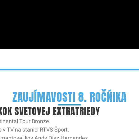
ZAUJÍMAVOSTI 8. ROČŃIKA
KOK SVETOVEJ EXTRATRIEDY
tinental Tour Bronze.
o v TV na stanici RTVS Šport.
iamantovej ligy Andy Díaz Hernandez.