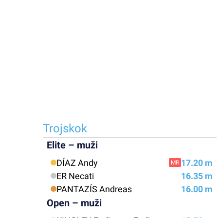
Trojskok
Elite – muži
DÍAZ Andy
17.20 m
MR
ER Necati
16.35 m
PANTAZÍS Andreas
16.00 m
Open – muži