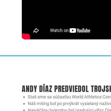
ANDY DÍAZ PREDVIEDOL TROJS
Stali sme sa súčasťou World Athletics Con
Náš míting bol po prvýkrát vysielaný naživ
Najväčšou hviezdou bol úradujúci víťaz D