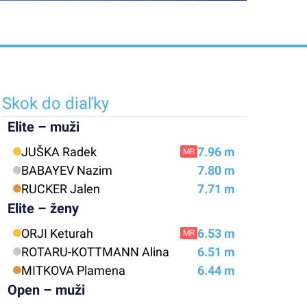
Skok do diaľky
Elite – muži
JUŠKA Radek
7.96 m
MR
BABAYEV Nazim
7.80 m
RUCKER Jalen
7.71 m
Elite – ženy
ORJI Keturah
6.53 m
MR
ROTARU-KOTTMANN Alina
6.51 m
MITKOVA Plamena
6.44 m
Open – muži