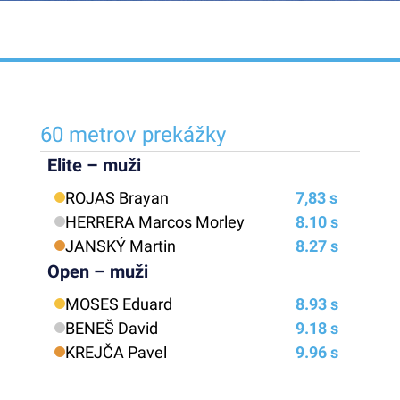
60 metrov prekážky
Elite – muži
ROJAS Brayan
7,83 s
HERRERA Marcos Morley
8.10 s
JANSKÝ Martin
8.27 s
Open – muži
MOSES Eduard
8.93 s
BENEŠ David
9.18 s
KREJČA Pavel
9.96 s