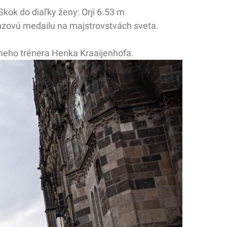
Skok do diaľky ženy: Orji 6.53 m
nzovú medailu na majstrovstvách sveta.
meho trénera Henka Kraaijenhofa.