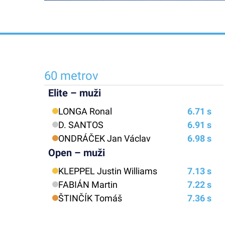
60 metrov
Elite – muži
LONGA Ronal
6.71 s
D. SANTOS
6.91 s
ONDRÁČEK Jan Václav
6.98 s
Open – muži
KLEPPEL Justin Williams
7.13 s
FABIÁN Martin
7.22 s
ŠTINČÍK Tomáš
7.36 s