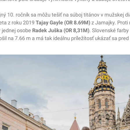
lejný 10. ročník sa môžu tešiť na súboj titánov v mužskej
veta z roku 2019
Tajay Gayle (OR 8.69M)
z Jamajky. Prot
v jednej osobe
Radek Juška (OR 8,31M)
. Slovenské farby
epšil na 7.66 m a má tak ideálnu príležitosť ukázať sa pr