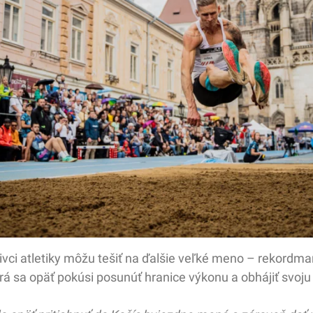
znivci atletiky môžu tešiť na ďalšie veľké meno – rekord
orá sa opäť pokúsi posunúť hranice výkonu a obhájiť svoju 