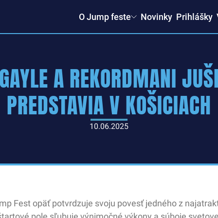
O Jump feste
Novinky
Prihlášky
GAYLE A REKORDMANI JUŠ
PREDSTAVIA V KOŠICIACH
10.06.2025
p Fest opäť potvrdzuje svoju povesť jedného z najatrakt
štartové pole sľubuje výnimočné výkony a súboje svetove