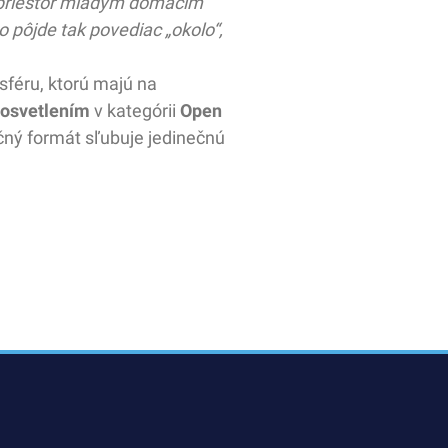
ť priestor mladým domácim
o pôjde tak povediac „okolo“,
sféru, ktorú majú na
 osvetlením
v kategórii
Open
ičný formát sľubuje jedinečnú