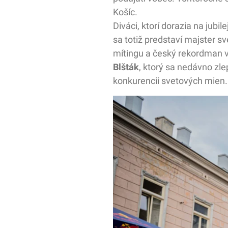
Košíc.
Diváci, ktorí dorazia na jubi
sa totiž predstaví majster s
mítingu a český rekordman 
Blšták
, ktorý sa nedávno zl
konkurencii svetových mien.