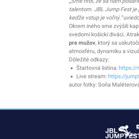
„Sme hrdí, že sa nám podari
talentom. JBL Jump Fest je p
keďže vstup je voľný.“
uviedo
Okrem iného sme zvýšili kapa
svedomí košickí diváci. Atra
pre mužov
, ktorý sa uskutoč
atmosféru, dynamiku a vizuál
Dôležité odkazy:
Štartovná listina:
https://
Live stream:
https://jump
autor fotky: Soňa Maléterov