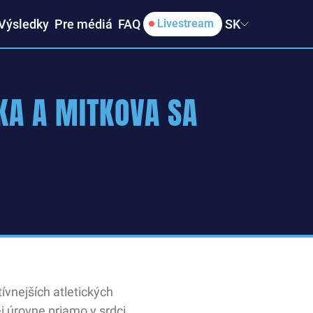
Výsledky
Pre médiá
FAQ
SK
Livestream
KA A MITKOVA SA
ívnejších atletických
j úrovne priamo v srdci