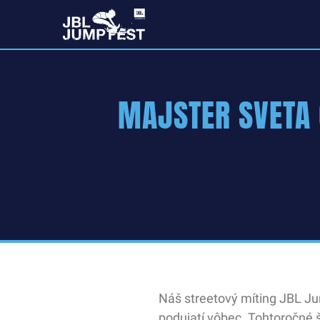
MAJSTER SVETA 
Náš streetový míting JBL Jum
podujatí vôbec. Tohtoročné 