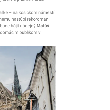
 diaľke – na košickom námestí
i nemu nastúpi rekordman
 bude hájiť nádejný
Matúš
ed domácim publikom v