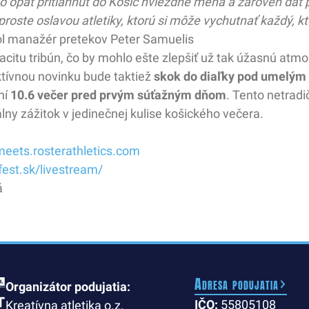
lo opäť pritiahnuť do Košíc hviezdne mená a zároveň da
roste oslavou atletiky, ktorú si môže vychutnať každý, kt
l manažér pretekov Peter Samuelis
citu tribún, čo by mohlo ešte zlepšiť už tak úžasnú atmo
ktívnou novinku bude taktiež
skok do diaľky pod umelým
ní
10.6
večer pred prvým súťažným dňom
. Tento netrad
ny zážitok v jedinečnej kulise košického večera.
meets.rosterathletics.com
fest.sk/livestream/
á
Adresa podujatia
Organizátor podujatia:
IČO:
55805108
Kreatívna atletika o.z.